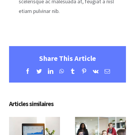
scelerisque ac malesuada at, feugiat a nisl
etiam pulvinar nib.
Share This Article
Facebook
Twitter
LinkedIn
WhatsApp
Tumblr
Pinterest
Vk
Email
Articles similaires